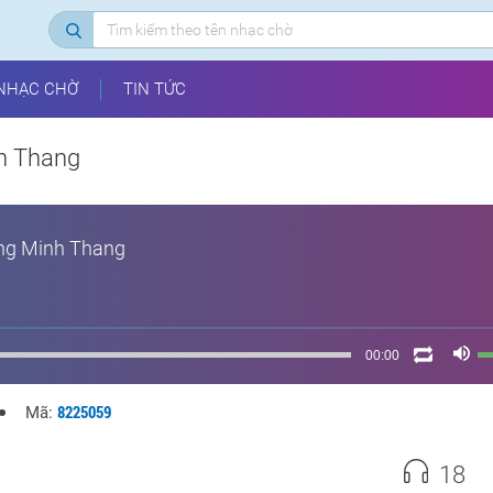
NHẠC CHỜ
TIN TỨC
h Thang
g Minh Thang
00:00
8225059
Mã:
18