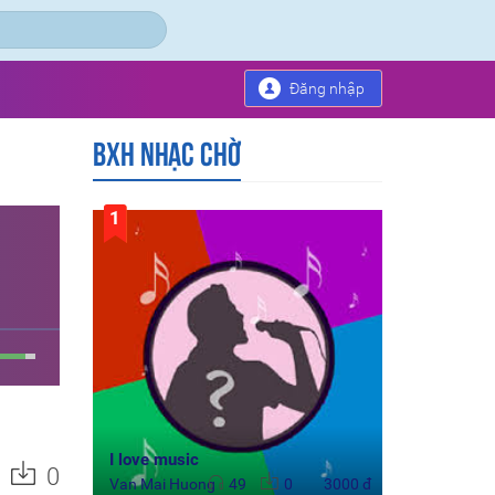
Đăng nhập
BXH nhạc chờ
1
I love music
0
Van Mai Huong
49
0
3000 đ