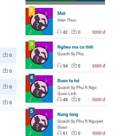
2
Mat
Hien Thuc
42
0
3000 đ
3
Ngheo ma co tinh
Quach Sy Phu
0
54
0
3000 đ
0
4
Buon ta toi
0
Quach Sy Phu ft Ngo
Quoc Linh
48
0
3000 đ
0
5
Nang long
Quach Sy Phu ft Nguyen
Doan
61
0
3000 đ