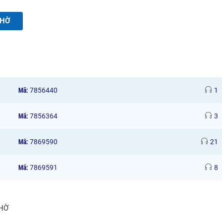
CHỜ
Mã:
7856440
1
Mã:
7856364
3
Mã:
7869590
21
Mã:
7869591
8
CHỜ