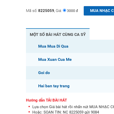
Mã số:
8225059
Giá:
MUA NHẠC 
,
3000 đ
MỘT SỐ BÀI HÁT CÙNG CA SỸ
Mua Mua Di Qua
Mua Xuan Cua Me
Goi do
Hai ban tay trang
Hướng dẫn TẢI BÀI HÁT
Lựa chọn Giá bài hát rồi nhấn nút MUA NHẠC 
Hoặc: SOẠN TIN:
NC 8225059
gửi
9084