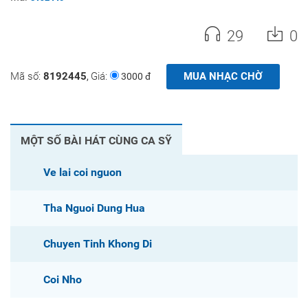
29
0
Mã số:
8192445
Giá:
MUA NHẠC CHỜ
,
3000 đ
MỘT SỐ BÀI HÁT CÙNG CA SỸ
Ve lai coi nguon
Tha Nguoi Dung Hua
Chuyen Tinh Khong Di
Vang
Coi Nho