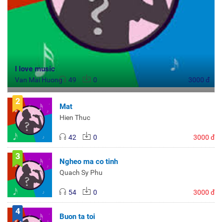
I love music
Van Mai Huong
49
0
3000 đ
2
Mat
Hien Thuc
42
0
3000 đ
3
Ngheo ma co tinh
Quach Sy Phu
54
0
3000 đ
4
Buon ta toi