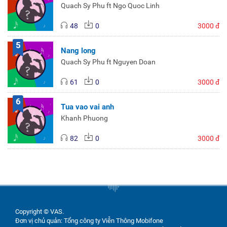
Quach Sy Phu ft Ngo Quoc Linh
48
0
3000 đ
5
Nang long
Quach Sy Phu ft Nguyen Doan
61
0
3000 đ
6
Tua vao vai anh
Khanh Phuong
82
0
3000 đ
Copyright © VAS.
Đơn vị chủ quản: Tổng công ty Viễn Thông Mobifone