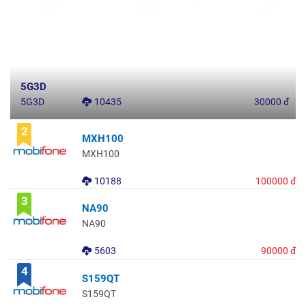
5G3D
5G3D
10435
30000 đ
2
MXH100
MXH100
10188
100000 đ
3
NA90
NA90
5603
90000 đ
4
S159QT
S159QT