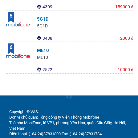
4309
159000 đ
5
5G1D
5G1D
3488
12000 đ
6
ME10
ME10
2522
10000 đ
Copyright © VAS.
Đơn vị chủ quản: Tổng công ty Viễn Thông Mobifone
Toà nhà MobiFone, lô VP1, phường Yên Hoà, quận Cầu Giấy, Hà Nội,
Việt Nam
Điện thoại: (+84-24)37831800 Fax: (+84-24)37831734